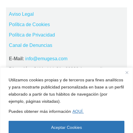
Aviso Legal
Política de Cookies
Política de Privacidad
Canal de Denuncias
E-Mail:
info@emugesa.com
Dirección:
C/ Madrid, 31 · 28939 Arroyomolinos ·
MADRID
Utilizamos cookies propias y de terceros para fines analíticos
Horario:
De Lunes a Viernes, de 9:00 horas a 15:00
y para mostrarte publicidad personalizada en base a un perfil
elaborado a partir de tus hábitos de navegación (por
horas
ejemplo, páginas visitadas).
Tlf:
91 689 72 13 /
Fax:
91 609 56 39
Puedes obtener más información
AQUÍ.
->
Ver mapa
Aceptar Cookies