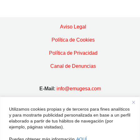
Aviso Legal
Política de Cookies
Política de Privacidad
Canal de Denuncias
E-Mail:
info@emugesa.com
Dirección:
C/ Madrid, 31 · 28939
Arroyomolinos · MADRID
Utilizamos cookies propias y de terceros para fines analíticos
y para mostrarte publicidad personalizada en base a un perfil
elaborado a partir de tus hábitos de navegación (por
Horario:
De Lunes a Viernes, de 9:00
ejemplo, páginas visitadas).
horas a 15:00 horas
Puedes obtener más información
AQUÍ.