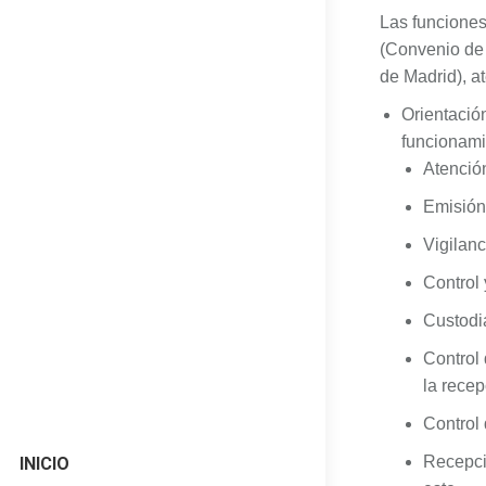
Las funciones 
(Convenio de 
de Madrid), a
Orientació
funcionamie
Atención
Emisión 
Vigilanc
Control 
Custodia
Control 
la recep
Control
Recepci
INICIO