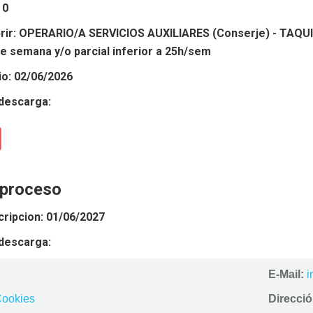
 0
brir: OPERARIO/A SERVICIOS AUXILIARES (Conserje) - T
de semana y/o parcial inferior a 25h/sem
io: 02/06/2026
descarga:
 proceso
cripcion: 01/06/2027
descarga:
E-Mail:
i
Cookies
Direcció