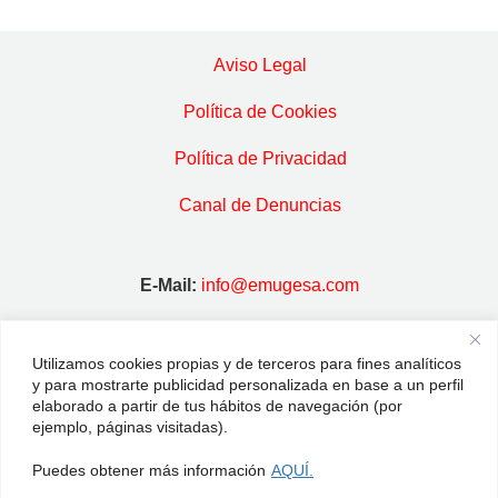
Aviso Legal
Política de Cookies
Política de Privacidad
Canal de Denuncias
E-Mail:
info@emugesa.com
Dirección:
C/ Madrid, 31 · 28939
Arroyomolinos · MADRID
Utilizamos cookies propias y de terceros para fines analíticos
y para mostrarte publicidad personalizada en base a un perfil
Horario:
De Lunes a Viernes, de 9:00
elaborado a partir de tus hábitos de navegación (por
ejemplo, páginas visitadas).
horas a 15:00 horas
Puedes obtener más información
AQUÍ.
Tlf:
91 689 72 13 /
Fax:
91 609 56 39